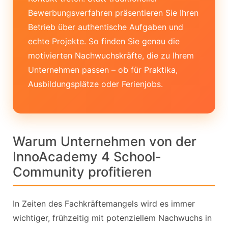
Bewerbungsverfahren präsentieren Sie Ihren
Betrieb über authentische Aufgaben und
echte Projekte. So finden Sie genau die
motivierten Nachwuchskräfte, die zu Ihrem
Unternehmen passen – ob für Praktika,
Ausbildungsplätze oder Ferienjobs.
Warum Unternehmen von der
InnoAcademy 4 School-
Community profitieren
In Zeiten des Fachkräftemangels wird es immer
wichtiger, frühzeitig mit potenziellem Nachwuchs in