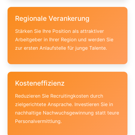
Regionale Verankerung
Stärken Sie Ihre Position als attraktiver
Arbeitgeber in Ihrer Region und werden Sie
zur ersten Anlaufstelle für junge Talente.
Kosteneffizienz
Reduzieren Sie Recruitingkosten durch
zielgerichtete Ansprache. Investieren Sie in
nachhaltige Nachwuchsgewinnung statt teure
Personalvermittlung.