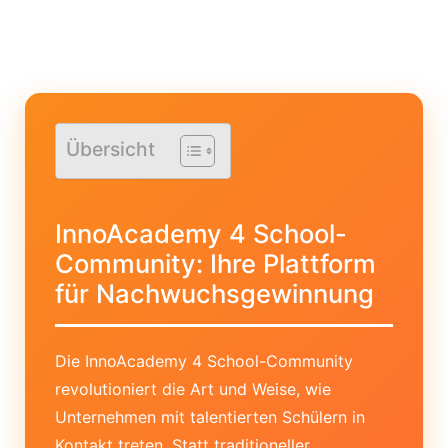
Übersicht
InnoAcademy 4 School-
Community: Ihre Plattform
für Nachwuchsgewinnung
Die InnoAcademy 4 School-Community
revolutioniert die Art und Weise, wie
Unternehmen mit talentierten Schülern in
Kontakt treten. Statt traditioneller