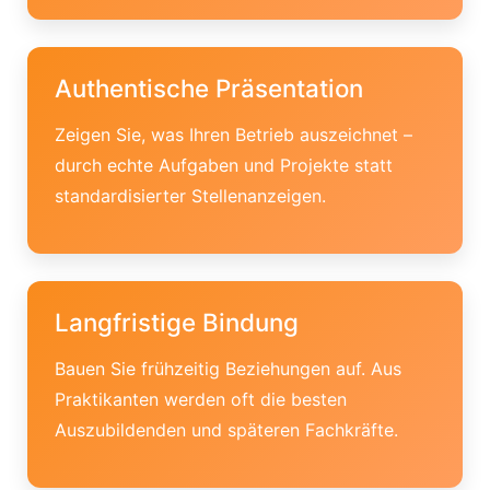
Authentische Präsentation
Zeigen Sie, was Ihren Betrieb auszeichnet –
durch echte Aufgaben und Projekte statt
standardisierter Stellenanzeigen.
Langfristige Bindung
Bauen Sie frühzeitig Beziehungen auf. Aus
Praktikanten werden oft die besten
Auszubildenden und späteren Fachkräfte.