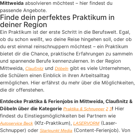
Mittweida
absolvieren möchtest – hier findest du
passende Angebote.
Finde dein perfektes Praktikum in
deiner Region
Ein Praktikum ist der erste Schritt in die Berufswelt. Egal,
ob du schon weißt, wo deine Reise hingehen soll, oder ob
du erst einmal reinschnuppern möchtest – ein Praktikum
bietet dir die Chance, praktische Erfahrungen zu sammeln
und spannende Berufe kennenzulernen. In der Region
Mittweida,
und
gibt es viele Unternehmen,
Claußnitz
Döbeln
die Schülern einen Einblick in ihren Arbeitsalltag
ermöglichen. Hier erfährst du mehr über die Möglichkeiten,
die dir offenstehen.
Entdecke Praktika & Ferienjobs in Mittweida, Claußnitz &
Döbeln über die Kategorie
!
Hier
Praktika & Schnupper
2
3
findest du Einstiegsmöglichkeiten bei Partnern wie
(Kfz-Praktikum),
(Laser-
Autoservice Beck
LASERVORM
Schnupper) oder
(Content-Ferienjob). Von
Startpunkt Media