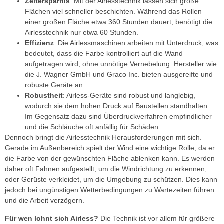
Zeitersparnis
: Mit der Airlesstechnik lassen sich große
Flächen viel schneller beschichten. Während das Rollen
einer großen Fläche etwa 360 Stunden dauert, benötigt die
Airlesstechnik nur etwa 60 Stunden.
Effizienz
: Die Airlessmaschinen arbeiten mit Unterdruck, was
bedeutet, dass die Farbe kontrolliert auf die Wand
aufgetragen wird, ohne unnötige Vernebelung. Hersteller wie
die J. Wagner GmbH und Graco Inc. bieten ausgereifte und
robuste Geräte an.
Robustheit
: Airless-Geräte sind robust und langlebig,
wodurch sie dem hohen Druck auf Baustellen standhalten.
Im Gegensatz dazu sind Überdruckverfahren empfindlicher
und die Schläuche oft anfällig für Schäden.
Dennoch bringt die Airlesstechnik Herausforderungen mit sich.
Gerade im Außenbereich spielt der Wind eine wichtige Rolle, da er
die Farbe von der gewünschten Fläche ablenken kann. Es werden
daher oft Fahnen aufgestellt, um die Windrichtung zu erkennen,
oder Gerüste verkleidet, um die Umgebung zu schützen. Dies kann
jedoch bei ungünstigen Wetterbedingungen zu Wartezeiten führen
und die Arbeit verzögern.
Für wen lohnt sich Airless?
Die Technik ist vor allem für größere