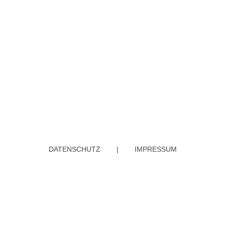
Anschrift:
MWE GmbH
Leipziger Straße 27
09648, Mittweida
Ansprechpartner:
Patrick Mehner
+49 151 70277659
DATENSCHUTZ
|
IMPRESSUM