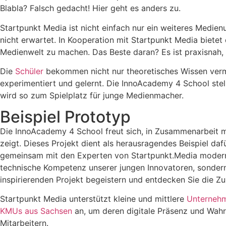
Blabla? Falsch gedacht! Hier geht es anders zu.
Startpunkt Media ist nicht einfach nur ein weiteres Medien
nicht erwartet. In Kooperation mit Startpunkt Media bietet 
Medienwelt zu machen. Das Beste daran? Es ist praxisnah, i
Die
Schüler
bekommen nicht nur theoretisches Wissen vermi
experimentiert und gelernt. Die InnoAcademy 4 School stell
wird so zum Spielplatz für junge Medienmacher.
Beispiel Prototyp
Die InnoAcademy 4 School freut sich, in Zusammenarbeit 
zeigt. Dieses Projekt dient als herausragendes Beispiel d
gemeinsam mit den Experten von Startpunkt.Media modernste
technische Kompetenz unserer jungen Innovatoren, sondern a
inspirierenden Projekt begeistern und entdecken Sie die Z
Startpunkt Media unterstützt kleine und mittlere
Unterneh
KMUs aus Sachsen
an, um deren digitale Präsenz und Wah
Mitarbeitern.