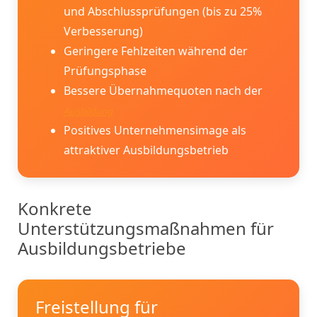
und Abschlussprüfungen (bis zu 25%
Verbesserung)
Geringere Fehlzeiten während der
Prüfungsphase
Bessere Übernahmequoten nach der
Ausbildung
Positives Unternehmensimage als
attraktiver Ausbildungsbetrieb
Konkrete
Unterstützungsmaßnahmen für
Ausbildungsbetriebe
Freistellung für