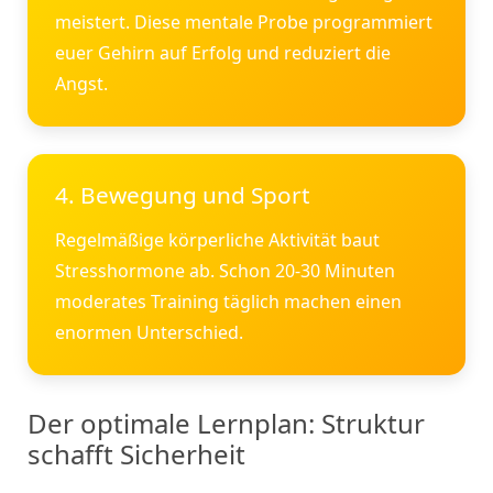
meistert. Diese mentale Probe programmiert
euer Gehirn auf Erfolg und reduziert die
Angst.
4. Bewegung und Sport
Regelmäßige körperliche Aktivität baut
Stresshormone ab. Schon 20-30 Minuten
moderates Training täglich machen einen
enormen Unterschied.
Der optimale Lernplan: Struktur
schafft Sicherheit