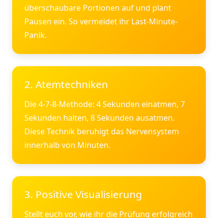
überschaubare Portionen auf und plant
Pausen ein. So vermeidet ihr Last-Minute-
Panik.
2. Atemtechniken
Die 4-7-8-Methode: 4 Sekunden einatmen, 7
Sekunden halten, 8 Sekunden ausatmen.
Diese Technik beruhigt das Nervensystem
innerhalb von Minuten.
3. Positive Visualisierung
Stellt euch vor, wie ihr die Prüfung erfolgreich