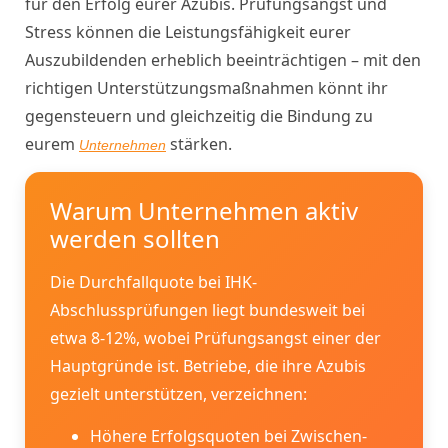
für den Erfolg eurer Azubis. Prüfungsangst und
Stress können die Leistungsfähigkeit eurer
Auszubildenden erheblich beeinträchtigen – mit den
richtigen Unterstützungsmaßnahmen könnt ihr
gegensteuern und gleichzeitig die Bindung zu
eurem
stärken.
Unternehmen
Warum Unternehmen aktiv
werden sollten
Die Durchfallquote bei IHK-
Abschlussprüfungen liegt bundesweit bei
etwa 8-12%, wobei Prüfungsangst einer der
Hauptgründe ist. Betriebe, die ihre Azubis
gezielt unterstützen, verzeichnen:
Höhere Erfolgsquoten bei Zwischen-