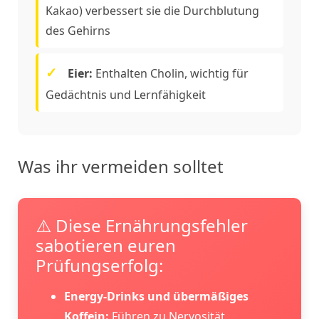
Kakao) verbessert sie die Durchblutung
des Gehirns
Eier:
Enthalten Cholin, wichtig für
Gedächtnis und Lernfähigkeit
Was ihr vermeiden solltet
⚠️ Diese Ernährungsfehler
sabotieren euren
Prüfungserfolg:
Energy-Drinks und übermäßiges
Koffein:
Führen zu Nervosität,