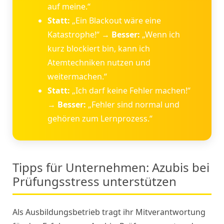
auf meine.“
Statt:
„Ein Blackout wäre eine
Katastrophe!“ →
Besser:
„Wenn ich
kurz blockiert bin, kann ich
Atemtechniken nutzen und
weitermachen.“
Statt:
„Ich darf keine Fehler machen!“
→
Besser:
„Fehler sind normal und
gehören zum Lernprozess.“
Tipps für Unternehmen: Azubis bei
Prüfungsstress unterstützen
Als Ausbildungsbetrieb tragt ihr Mitverantwortung