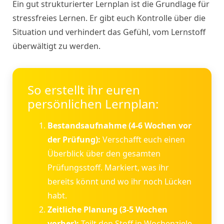
Ein gut strukturierter Lernplan ist die Grundlage für
stressfreies Lernen. Er gibt euch Kontrolle über die
Situation und verhindert das Gefühl, vom Lernstoff
überwältigt zu werden.
So erstellt ihr euren
persönlichen Lernplan:
Bestandsaufnahme (4-6 Wochen vor
der Prüfung):
Verschafft euch einen
Überblick über den gesamten
Prüfungsstoff. Markiert, was ihr
bereits könnt und wo ihr noch Lücken
habt.
Zeitliche Planung (3-5 Wochen
vorher):
Teilt den Stoff in Wochenziele