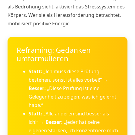
als Bedrohung sieht, aktiviert das Stresssystem des
Körpers. Wer sie als Herausforderung betrachtet,
mobilisiert positive Energie.
Reframing: Gedanken
umformulieren
Statt:
„Ich muss diese Prüfung
bestehen, sonst ist alles vorbei!“ →
Besser:
„Diese Prüfung ist eine
Gelegenheit zu zeigen, was ich gelernt
habe.“
Statt:
„Alle anderen sind besser als
ich!“ →
Besser:
„Jeder hat seine
eigenen Stärken, ich konzentriere mich