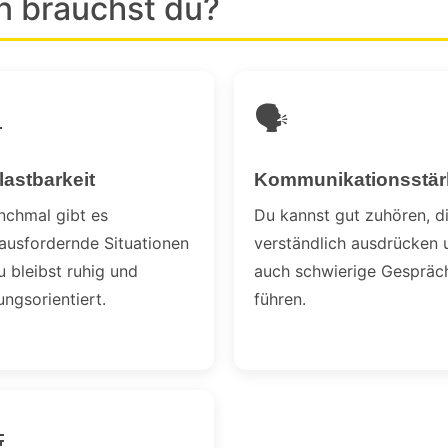
n brauchst du?

🗣️
lastbarkeit
Kommunikationsstär
chmal gibt es
Du kannst gut zuhören, d
ausfordernde Situationen
verständlich ausdrücken 
u bleibst ruhig und
auch schwierige Gespräc
ungsorientiert.
führen.
