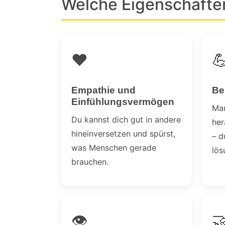
Welche Eigenschafte
❤️

Empathie und
Be
Einfühlungsvermögen
Man
Du kannst dich gut in andere
her
hineinversetzen und spürst,
– d
was Menschen gerade
lös
brauchen.
👁️
