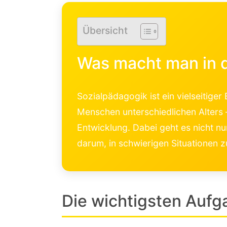
Übersicht
Was macht man in 
Sozialpädagogik ist ein vielseitiger
Menschen unterschiedlichen Alters –
Entwicklung. Dabei geht es nicht 
darum, in schwierigen Situationen z
Die wichtigsten Aufg