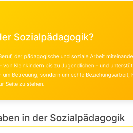
der Sozialpädagogik?
 Beruf, der pädagogische und soziale Arbeit miteinande
 von Kleinkindern bis zu Jugendlichen – und unterstütz
nur um Betreuung, sondern um echte Beziehungsarbeit
ur Seite zu stehen.
aben in der Sozialpädagogik