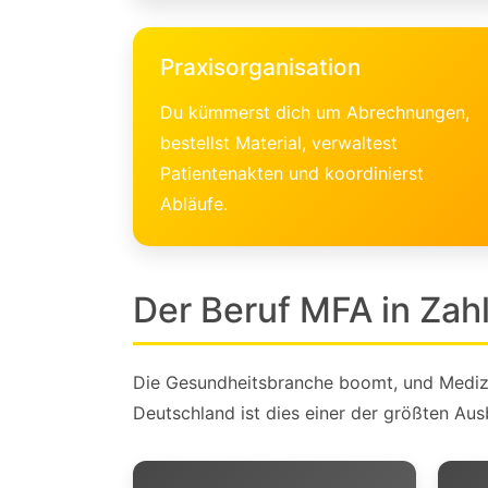
Praxisorganisation
Du kümmerst dich um Abrechnungen,
bestellst Material, verwaltest
Patientenakten und koordinierst
Abläufe.
Der Beruf MFA in Zah
Die Gesundheitsbranche boomt, und Medizi
Deutschland ist dies einer der größten Aus