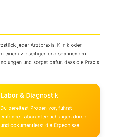
zstück jeder Arztpraxis, Klinik oder
 zu einem vielseitigen und spannenden
andlungen und sorgst dafür, dass die Praxis
Labor & Diagnostik
Du bereitest Proben vor, führst
einfache Laboruntersuchungen durch
und dokumentierst die Ergebnisse.