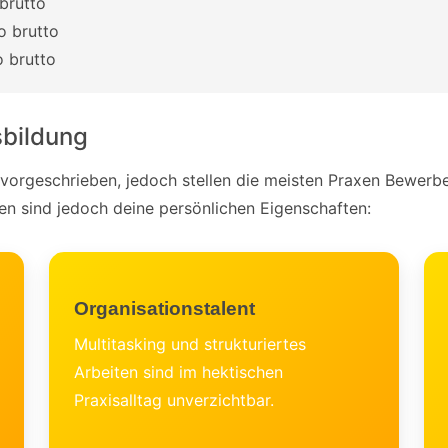
brutto
o brutto
o brutto
sbildung
 vorgeschrieben, jedoch stellen die meisten Praxen Bewerbe
ten sind jedoch deine persönlichen Eigenschaften:
Organisationstalent
Multitasking und strukturiertes
Arbeiten sind im hektischen
Praxisalltag unverzichtbar.