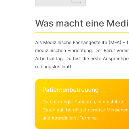
Was macht eine Medi
Als Medizinische Fachangestellte (MFA) – fr
medizinischen Einrichtung. Der Beruf verei
Arbeitsalltag. Du bist die erste Ansprechp
reibungslos läuft.
Patientenbetreuung
Du empfängst Patienten, nimmst ihre
Daten auf, beruhigst nervöse Menschen
und koordinierst Termine.