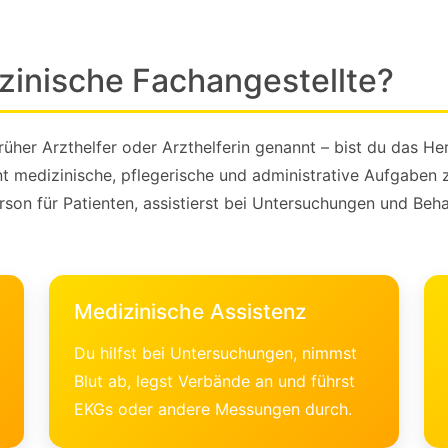
zinische Fachangestellte?
üher Arzthelfer oder Arzthelferin genannt – bist du das Her
nt medizinische, pflegerische und administrative Aufgaben
erson für Patienten, assistierst bei Untersuchungen und Beh
Medizinische Assistenz
Du hilfst bei Untersuchungen, nimmst
Blut ab, legst Verbände an und führst
EKGs oder andere Messungen durch.