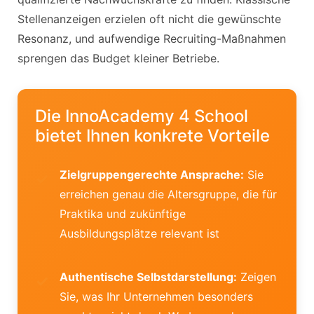
Stellenanzeigen erzielen oft nicht die gewünschte
Resonanz, und aufwendige Recruiting-Maßnahmen
sprengen das Budget kleiner Betriebe.
Die InnoAcademy 4 School
bietet Ihnen konkrete Vorteile
Zielgruppengerechte Ansprache:
Sie
erreichen genau die Altersgruppe, die für
Praktika und zukünftige
Ausbildungsplätze relevant ist
Authentische Selbstdarstellung:
Zeigen
Sie, was Ihr Unternehmen besonders