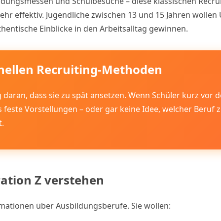
bildungsmessen und Schulbesuche – diese klassischen Recr
mehr effektiv. Jugendliche zwischen 13 und 15 Jahren woll
entische Einblicke in den Arbeitsalltag gewinnen.
onellen Recruiting-Methoden
 daran, dass sie zu spät ansetzen. Wenn Schüler kurz vor 
feste Vorstellungen – oder gar keine Idee, welcher Beruf z
.
ation Z verstehen
mationen über Ausbildungsberufe. Sie wollen: