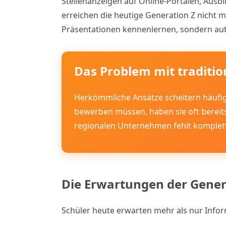
Stellenanzeigen auf Online-Portalen, Aus
erreichen die heutige Generation Z nicht 
Präsentationen kennenlernen, sondern auth
Das Problem mit traditi
Herkömmliche Ansätze scheitern häufig
bewerben müssen, haben sie oft bereits 
regionalen Unternehmen fehlt komplett
Die Erwartungen der Gener
Schüler heute erwarten mehr als nur Infor