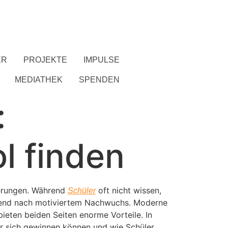
ER
PROJEKTE
IMPULSE
MEDIATHEK
SPENDEN
:
l finden
derungen. Während
oft nicht wissen,
Schüler
ingend nach motiviertem Nachwuchs. Moderne
bieten beiden Seiten enorme Vorteile. In
ür sich gewinnen können und wie Schüler