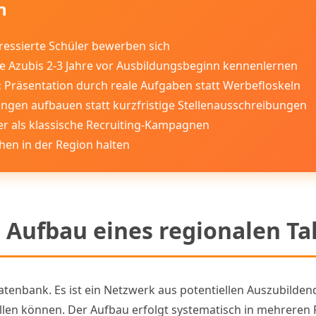
n
ressierte Schüler bewerben sich
le Azubis 2-3 Jahre vor Ausbildungsbeginn kennenlernen
:
Präsentation durch reale Aufgaben statt Werbefloskeln
ngen aufbauen statt kurzfristige Stellenausschreibungen
er als klassische Recruiting-Kampagnen
en in der Region halten
r Aufbau eines regionalen Ta
datenbank. Es ist ein Netzwerk aus potentiellen Auszubilde
ellen können. Der Aufbau erfolgt systematisch in mehreren