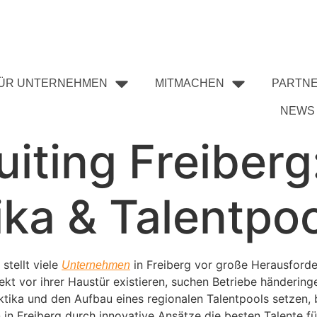
ÜR UNTERNEHMEN
MITMACHEN
PARTN
NEWS
iting Freiberg
ika & Talentpoo
stellt viele
in Freiberg vor große Herausfor
Unternehmen
ekt vor ihrer Haustür existieren, suchen Betriebe händer
ktika und den Aufbau eines regionalen Talentpools setzen, 
 in Freiberg durch innovative Ansätze die besten Talente f