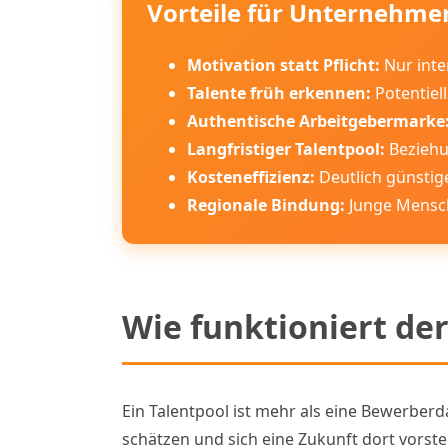
Vorteile für Unternehme
Motivation statt Pflicht:
Nur inte
Talente früh erkennen:
Potentiel
Authentische Arbeitgebermarke
Langfristiger Talentpool:
Beziehu
Kosteneffizienz:
Deutlich günstig
Regionale Bindung:
Junge Mensch
Wie funktioniert de
Ein Talentpool ist mehr als eine Bewerber
schätzen und sich eine Zukunft dort vorst