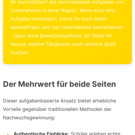
Ihr durchstöbert die verschiedenen Aufgaben von
Unternehmen in eurer Region. Wenn euch eine
Aufgabe interessiert, könnt ihr euch damit
beschäftigen und das Unternehmen kennenlernen
– ganz ohne Bewerbungsstress. So findet ihr
heraus, welche Tätigkeiten euch wirklich Spaß
machen.
Der Mehrwert für beide Seiten
Dieser aufgabenbasierte Ansatz bietet erhebliche
Vorteile gegenüber traditionellen Methoden der
Nachwuchsgewinnung:
Authentische Einblicke:
Schüler erleben echte