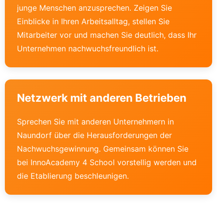
junge Menschen anzusprechen. Zeigen Sie
Einblicke in Ihren Arbeitsalltag, stellen Sie
Mitarbeiter vor und machen Sie deutlich, dass Ihr
Unternehmen nachwuchsfreundlich ist.
Netzwerk mit anderen Betrieben
Sprechen Sie mit anderen Unternehmern in
Naundorf über die Herausforderungen der
Nachwuchsgewinnung. Gemeinsam können Sie
bei InnoAcademy 4 School vorstellig werden und
die Etablierung beschleunigen.