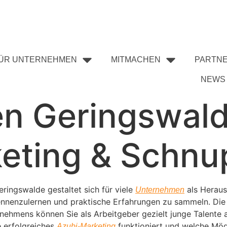
ÜR UNTERNEHMEN
MITMACHEN
PARTN
NEWS
en Geringswald
eting & Schnu
ringswalde gestaltet sich für viele
als Heraus
Unternehmen
nnenzulernen und praktische Erfahrungen zu sammeln. Die g
ernehmens können Sie als Arbeitgeber gezielt junge Talente
e erfolgreiches
funktioniert und welche Mögl
Azubi-Marketing