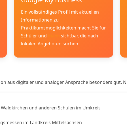
Ein vollständiges Profil mit aktuellen
Informationen zu
Praktikumsmöglichkeiten macht Sie für
Schüler und
sichtbar, die nach
Eltern
lokalen Angeboten suchen.
ion aus digitaler und analoger Ansprache besonders gut. N
 Waldkirchen und anderen Schulen im Umkreis
ngsmessen im Landkreis Mittelsachsen