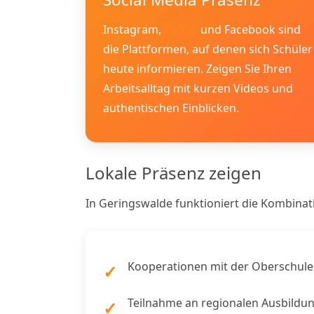
Instagram,
und Facebook sind
TikTok
die Plattformen, auf denen sich Schüler
heute informieren. Zeigen Sie Ihren
Arbeitsalltag mit kurzen Videos und
authentischen Einblicken.
Lokale Präsenz zeigen
In Geringswalde funktioniert die Kombinat
Kooperationen mit der Oberschule
Teilnahme an regionalen Ausbildu