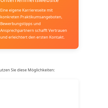
Eine eigene Karriereseite mit
konkreten Praktikumsangeboten,
Bewerbungstipps und
Ansprechpartnern schafft Vertrauen
und erleichtert den ersten Kontakt.
utzen Sie diese Möglichkeiten: