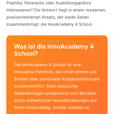
Praktika, Ferienjobs oder Ausbildungsplätze
interessieren? Die Antwort liegt in einem modernen,
praxisorientierten Ansatz, der beide Seiten
zusammenbringt: die InnoAcademy 4 School.
Was ist die InnoAcademy 4
School?
Die InnoAcademy 4 School ist eine
innovative Plattform, die Unternehmen und
Schüler über praxisnahe Aufgabenstellungen
zusammenführt. Statt klassischer
Stellenanzeigen präsentieren sich Betriebe
durch authentische Herausforderungen aus
ihrem Arbeitsalltag. Schüler erhalten so