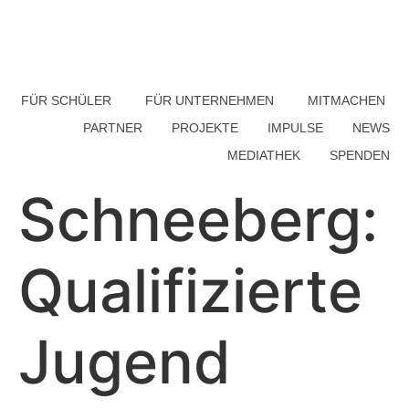
FÜR SCHÜLER
FÜR UNTERNEHMEN
MITMACHEN
PARTNER
PROJEKTE
IMPULSE
NEWS
MEDIATHEK
SPENDEN
Schneeberg:
Qualifizierte
Jugend