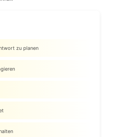
ntwort zu planen
agieren
et
halten