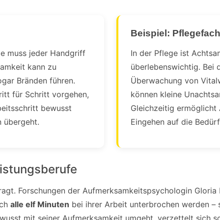
Beispiel: Pflegefach
e muss jeder Handgriff
In der Pflege ist Achts
tsamkeit kann zu
überlebenswichtig. Bei
ogar Bränden führen.
Überwachung von Vital
tt für Schritt vorgehen,
können kleine Unachtsa
eitsschritt bewusst
Gleichzeitig ermöglicht
 übergeht.
Eingehen auf die Bedürf
istungsberufe
agt. Forschungen der Aufmerksamkeitspsychologin Gloria Mar
ich
alle elf Minuten
bei ihrer Arbeit unterbrochen werden – 
ewusst mit seiner Aufmerksamkeit umgeht, verzettelt sich sc