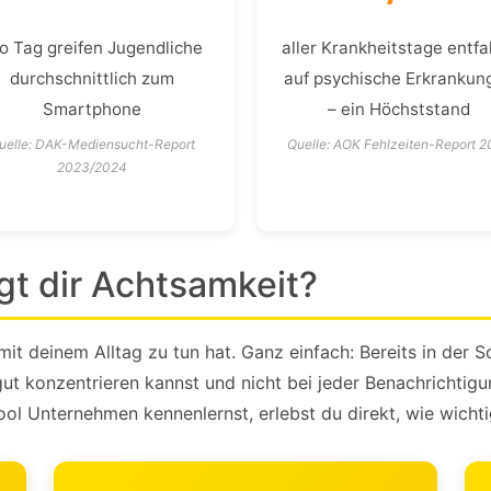
o Tag greifen Jugendliche
aller Krankheitstage entfa
durchschnittlich zum
auf psychische Erkrankun
Smartphone
– ein Höchststand
uelle: DAK-Mediensucht-Report
Quelle: AOK Fehlzeiten-Report 
2023/2024
gt dir Achtsamkeit?
mit deinem Alltag zu tun hat. Ganz einfach: Bereits in der 
gut konzentrieren kannst und nicht bei jeder Benachrichtig
Unternehmen kennenlernst, erlebst du direkt, wie wichtig f