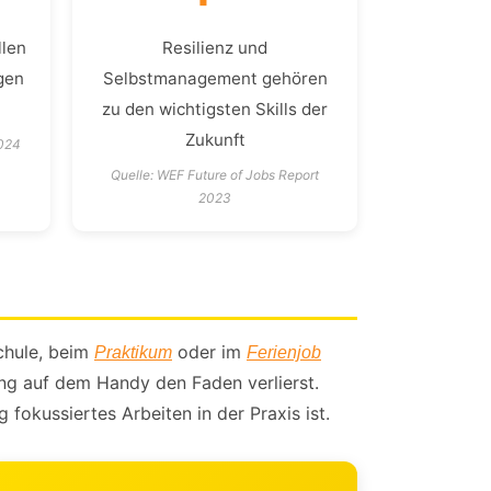
llen
Resilienz und
gen
Selbstmanagement gehören
zu den wichtigsten Skills der
Zukunft
2024
Quelle: WEF Future of Jobs Report
2023
Schule, beim
oder im
Praktikum
Ferienjob
ung auf dem Handy den Faden verlierst.
okussiertes Arbeiten in der Praxis ist.