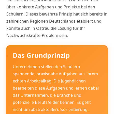
über konkrete Aufgaben und Projekte bei den
Schülern. Dieses bewährte Prinzip hat sich bereits in
zahlreichen Regionen Deutschlands etabliert und
könnte auch in Ostrau die Lösung für Ihr
Nachwuchskräfte-Problem sein.
Das Grundprinzip
Unternehmen stellen den Schülern
spannende, praxisnahe Aufgaben aus ihrem
echten Arbeitsalltag. Die Jugendlichen
bearbeiten diese Aufgaben und lernen dabei
das Unternehmen, die Branche und
potenzielle Berufsfelder kennen. Es geht
nicht um abstrakte Berufsorientierung,