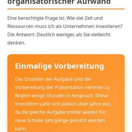
organisatorischer Aufwand
Eine berechtigte Frage ist: Wie viel Zeit und
Ressourcen muss ich als Unternehmen investieren?
Die Antwort: Deutlich weniger, als Sie vielleicht
denken.
Einmalige Vorbereitung
Das Erstellen der Aufgabe und die
Vorbereitung der Präsentation nehmen zu
Beginn einige Stunden in Anspruch. Diese
Investition zahlt sich jedoch über Jahre aus,
da die gleiche Aufgabe immer wieder für
neue Schüler-Jahrgänge genutzt werden
kann.