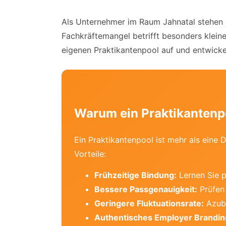
Als Unternehmer im Raum Jahnatal stehen Si
Fachkräftemangel betrifft besonders kleine
eigenen Praktikantenpool auf und entwickel
Warum ein Praktikantenpo
Ein Praktikantenpool ist mehr als eine D
Vorteile:
Frühzeitige Bindung:
Lernen Sie p
Bessere Passgenauigkeit:
Prüfen 
Geringere Fluktuationsrate:
Azubi
Authentisches Employer Brandin