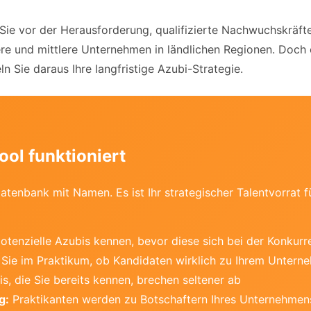
e vor der Herausforderung, qualifizierte Nachwuchskräfte z
re und mittlere Unternehmen in ländlichen Regionen. Doch 
n Sie daraus Ihre langfristige Azubi-Strategie.
ol funktioniert
atenbank mit Namen. Es ist Ihr strategischer Talentvorrat fü
otenzielle Azubis kennen, bevor diese sich bei der Konkur
Sie im Praktikum, ob Kandidaten wirklich zu Ihrem Unter
s, die Sie bereits kennen, brechen seltener ab
g:
Praktikanten werden zu Botschaftern Ihres Unternehmen